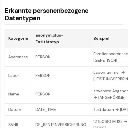
Erkannte personenbezogene
Datentypen
anonym.plus-
Kategorie
Beispiel
Entitätstyp
Familienanamnes
Anamnese
PERSON
[GENETISCH]
Labornummer →
Labor
PERSON
[LEISTUNGSERBRI
erwähnte Angehör
Name
PERSON
→ [ANGEHÖRIGE]
Datum
DATE_TIME
Testdatum → [DA
12 150180 M 123 →
SVNR
DE_RENTENVERSICHERUNG