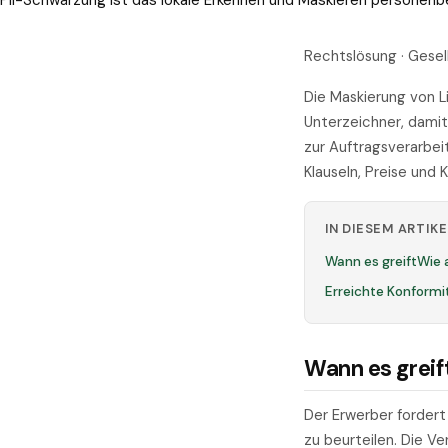
PII-Schwärzung ist das lokale Erkennen und Maskieren personen
Rechtslösung · Gese
Die Maskierung von L
Unterzeichner, dami
zur Auftragsverarbei
Klauseln, Preise und 
IN DIESEM ARTIKE
Wann es greift
Wie 
Erreichte Konformi
Wann es greif
Der Erwerber fordert
zu beurteilen. Die V