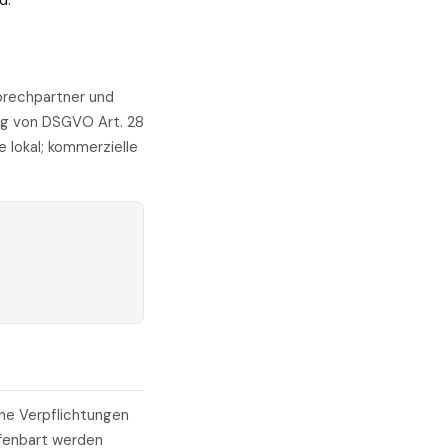
d.
sprechpartner und
ng von DSGVO Art. 28
 lokal; kommerzielle
ene Verpflichtungen
ffenbart werden