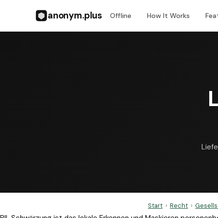
anonym.plus
Offline
How It Works
Fea
Lief
Start
›
Recht
›
Gesell