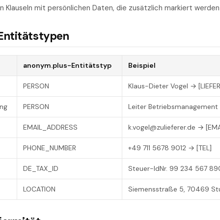
on Klauseln mit persönlichen Daten, die zusätzlich markiert werden 
Entitätstypen
anonym.plus-Entitätstyp
Beispiel
PERSON
Klaus-Dieter Vogel → [LIE
ung
PERSON
Leiter Betriebsmanagement
EMAIL_ADDRESS
k.vogel@zulieferer.de → [EMA
PHONE_NUMBER
+49 711 5678 9012 → [TEL]
DE_TAX_ID
Steuer-IdNr. 99 234 567 89
LOCATION
Siemensstraße 5, 70469 Stu