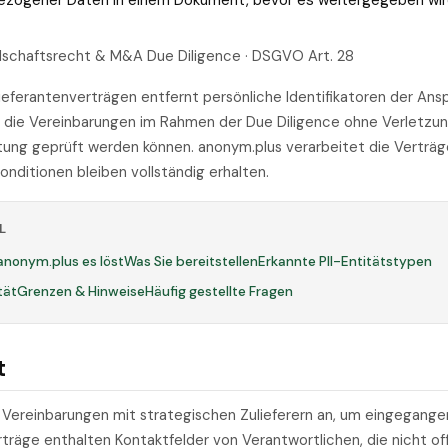
bezogener Daten in einem Dokument, bevor es weitergegeben wir
llschaftsrecht & M&A Due Diligence · DSGVO Art. 28
ieferantenverträgen entfernt persönliche Identifikatoren der An
t die Vereinbarungen im Rahmen der Due Diligence ohne Verletzu
tung geprüft werden können. anonym.plus verarbeitet die Verträge
Konditionen bleiben vollständig erhalten.
L
anonym.plus es löst
Was Sie bereitstellen
Erkannte PII-Entitätstypen
tät
Grenzen & Hinweise
Häufig gestellte Fragen
t
 Vereinbarungen mit strategischen Zulieferern an, um eingegang
erträge enthalten Kontaktfelder von Verantwortlichen, die nicht o