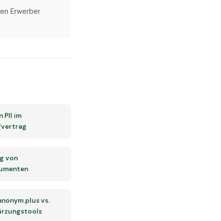
 den Erwerber
 PII im
fvertrag
g von
umenten
 anonym.plus vs.
rzungstools