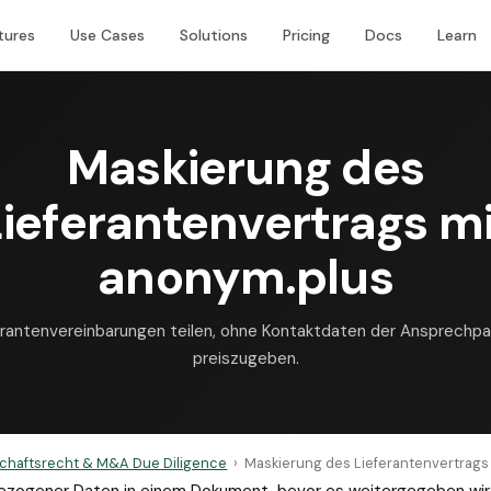
tures
Use Cases
Solutions
Pricing
Docs
Learn
Maskierung des
Lieferantenvertrags mi
anonym.plus
erantenvereinbarungen teilen, ohne Kontaktdaten der Ansprechpa
preiszugeben.
schaftsrecht & M&A Due Diligence
›
Maskierung des Lieferantenvertrags