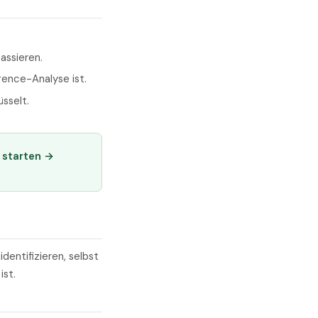
assieren.
gence-Analyse ist.
sselt.
 starten →
entifizieren, selbst
ist.