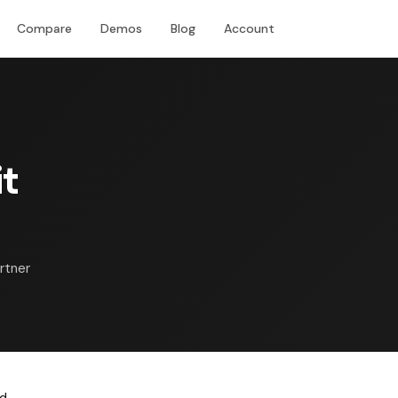
Compare
Demos
Blog
Account
Download
t
rtner