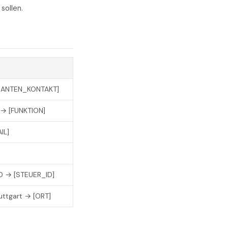
sollen.
FERANTEN_KONTAKT]
 → [FUNKTION]
IL]
0 → [STEUER_ID]
ttgart → [ORT]