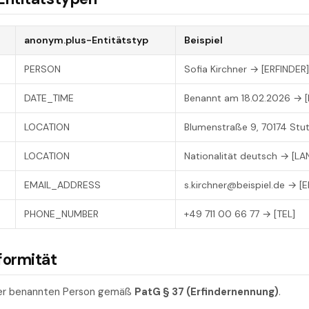
anonym.plus-Entitätstyp
Beispiel
PERSON
Sofia Kirchner → [ERFINDER]
DATE_TIME
Benannt am 18.02.2026 → 
LOCATION
Blumenstraße 9, 70174 Stut
LOCATION
Nationalität deutsch → [LA
EMAIL_ADDRESS
s.kirchner@beispiel.de → [E
PHONE_NUMBER
+49 711 00 66 77 → [TEL]
formität
der benannten Person gemäß
PatG § 37 (Erfindernennung)
.