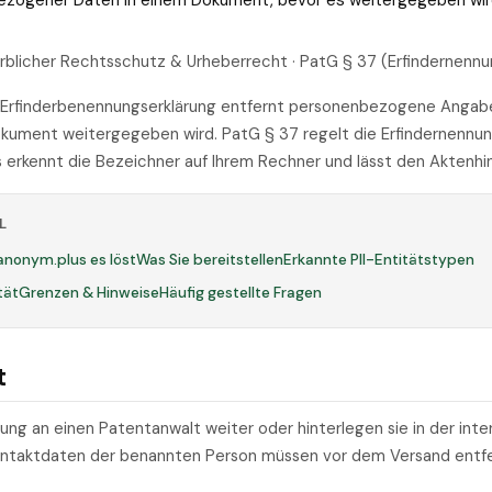
bezogener Daten in einem Dokument, bevor es weitergegeben wir
rblicher Rechtsschutz & Urheberrecht · PatG § 37 (Erfindernennu
r Erfinderbenennungserklärung entfernt personenbezogene Anga
okument weitergegeben wird. PatG § 37 regelt die Erfindernenn
rkennt die Bezeichner auf Ihrem Rechner und lässt den Aktenhin
L
anonym.plus es löst
Was Sie bereitstellen
Erkannte PII-Entitätstypen
tät
Grenzen & Hinweise
Häufig gestellte Fragen
t
nung an einen Patentanwalt weiter oder hinterlegen sie in der inte
ontaktdaten der benannten Person müssen vor dem Versand entf