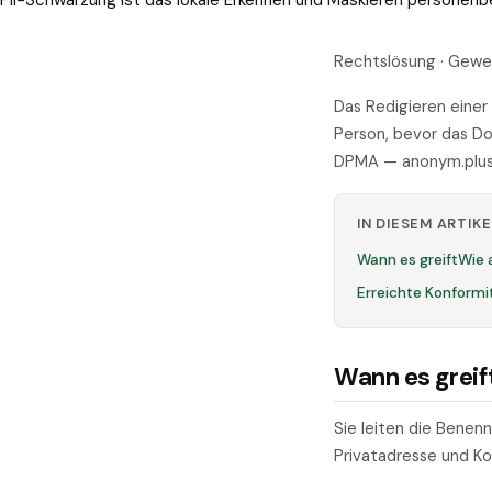
PII-Schwärzung ist das lokale Erkennen und Maskieren personen
Rechtslösung · Gewe
Das Redigieren eine
Person, bevor das D
DPMA — anonym.plus e
IN DIESEM ARTIKE
Wann es greift
Wie 
Erreichte Konformi
Wann es greif
Sie leiten die Benen
Privatadresse und K