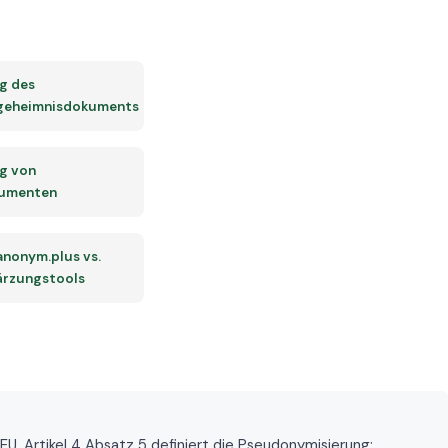
g des
geheimnisdokuments
g von
umenten
 anonym.plus vs.
rzungstools
. Artikel 4 Absatz 5 definiert die Pseudonymisierung;