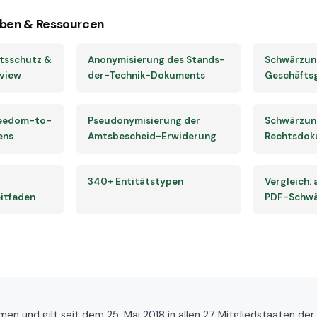
ben & Ressourcen
tsschutz &
Anonymisierung des Stands-
Schwärzun
rview
der-Technik-Dokuments
Geschäfts
reedom-to-
Pseudonymisierung der
Schwärzun
ens
Amtsbescheid-Erwiderung
Rechtsdok
340+ Entitätstypen
Vergleich:
itfaden
PDF-Schwä
nd gilt seit dem 25. Mai 2018 in allen 27 Mitgliedstaaten der EU