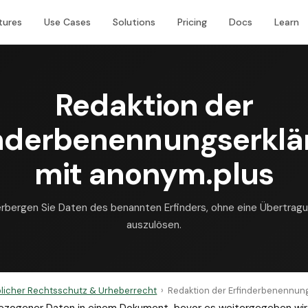
tures
Use Cases
Solutions
Pricing
Docs
Learn
Redaktion der
inderbenennungserklä
mit anonym.plus
rbergen Sie Daten des benannten Erfinders, ohne eine Übertrag
auszulösen.
licher Rechtsschutz & Urheberrecht
›
Redaktion der Erfinderbenennun