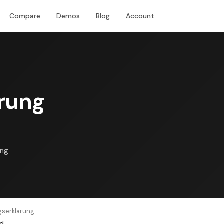
Compare
Demos
Blog
Account
Download
rung
ung
gserklärung