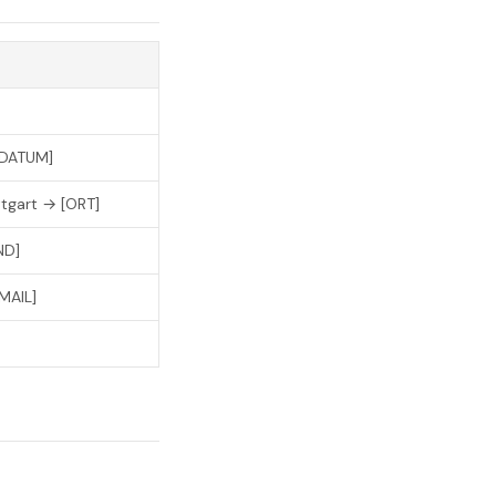
[DATUM]
tgart → [ORT]
ND]
MAIL]