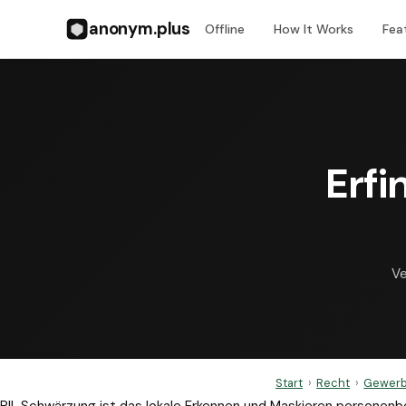
anonym.plus
Offline
How It Works
Fea
Erf
Ve
Start
›
Recht
›
Gewerb