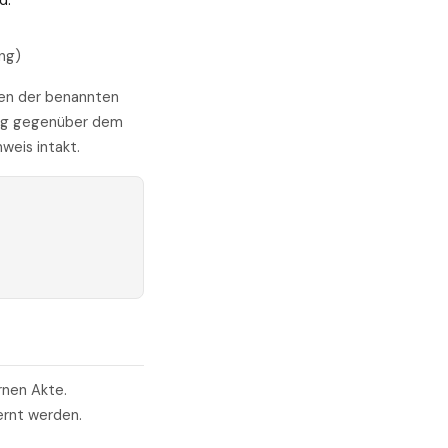
d.
ng)
ben der benannten
ung gegenüber dem
weis intakt.
rnen Akte.
ernt werden.