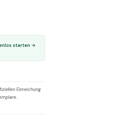
enlos starten →
ziellen Einreichung
emplare.