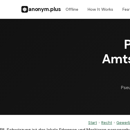
anonym.plus
Offline
How It Works
Fea
Amts
Pseu
Start
›
Recht
›
Gewerb