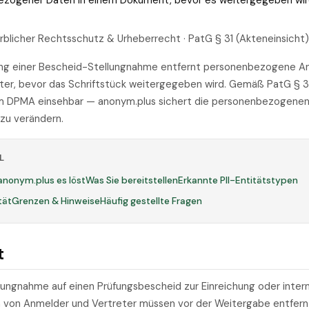
bezogener Daten in einem Dokument, bevor es weitergegeben wir
blicher Rechtsschutz & Urheberrecht · PatG § 31 (Akteneinsicht)
ung einer Bescheid-Stellungnahme entfernt personenbezogene A
ter, bevor das Schriftstück weitergegeben wird. Gemäß PatG § 31
m DPMA einsehbar — anonym.plus sichert die personenbezogenen
 zu verändern.
L
anonym.plus es löst
Was Sie bereitstellen
Erkannte PII-Entitätstypen
tät
Grenzen & Hinweise
Häufig gestellte Fragen
t
llungnahme auf einen Prüfungsbescheid zur Einreichung oder intern
von Anmelder und Vertreter müssen vor der Weitergabe entfern