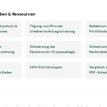
ben & Ressourcen
tsschutz &
Tilgung von PII in der
Redaktion 
rview
Urheberrechtsregistrierung
Portfoliob
er
Schwärzung der
Schwärzun
rechnung
Patentstreit-Prozessanlage
Rechtsdok
340+ Entitätstypen
Vergleich:
itfaden
PDF-Schwä