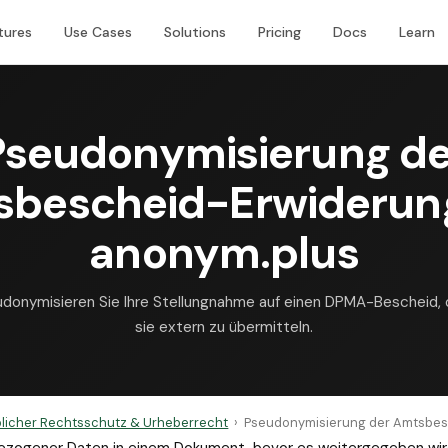
tures
Use Cases
Solutions
Pricing
Docs
Learn
Pseudonymisierung de
bescheid-Erwiderun
anonym.plus
donymisieren Sie Ihre Stellungnahme auf einen DPMA-Bescheid,
sie extern zu übermitteln.
licher Rechtsschutz & Urheberrecht
›
Pseudonymisierung der Amtsbes