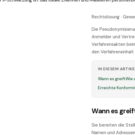
PII-Schwärzung ist das lokale Erkennen und Maskieren personen
Rechtslösung · Gewer
Die Pseudonymisier
Anmelder und Vertre
Verfahrensakten bei
den Verfahrensinhalt
IN DIESEM ARTIKE
Wann es greift
Wie 
Erreichte Konformi
Wann es greif
Sie bereiten die Ste
Namen und Adressen 