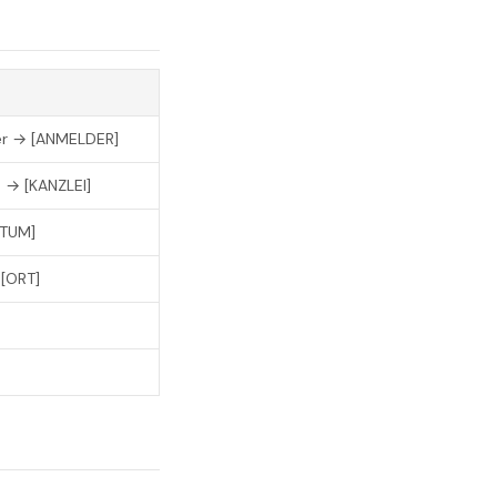
fer → [ANMELDER]
 → [KANZLEI]
ATUM]
[ORT]