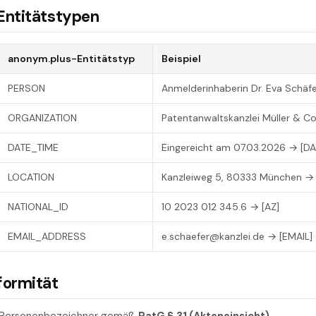
Entitätstypen
anonym.plus-Entitätstyp
Beispiel
PERSON
Anmelderinhaberin Dr. Eva Schä
ORGANIZATION
Patentanwaltskanzlei Müller & Co
DATE_TIME
Eingereicht am 07.03.2026 → [D
LOCATION
Kanzleiweg 5, 80333 München → 
NATIONAL_ID
10 2023 012 345.6 → [AZ]
EMAIL_ADDRESS
e.schaefer@kanzlei.de → [EMAIL]
formität