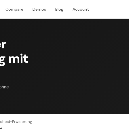
Compare
Demos
Blog
Account
Download
r
g mit
 ohne
cheid-Erwiderung