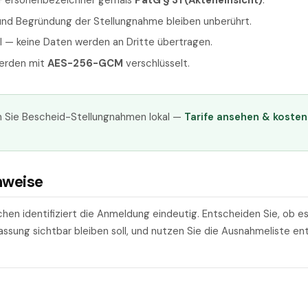
 Personenbezeichner gemäß
PatG § 31 (Akteneinsicht)
.
 und Begründung der Stellungnahme bleiben unberührt.
l — keine Daten werden an Dritte übertragen.
werden mit
AES-256-GCM
verschlüsselt.
 Sie Bescheid-Stellungnahmen lokal —
Tarife ansehen & kosten
nweise
n identifiziert die Anmeldung eindeutig. Entscheiden Sie, ob es
sung sichtbar bleiben soll, und nutzen Sie die Ausnahmeliste en