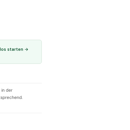
los starten →
 in der
tsprechend.