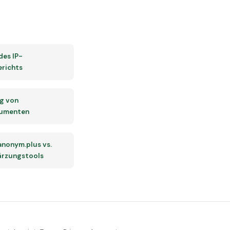
des IP-
erichts
g von
umenten
 anonym.plus vs.
rzungstools