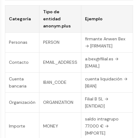
Tipo de
Categoría
entidad
Ejemplo
anonym.plus
firmante Anwen Bex
Personas
PERSON
→ [FIRMANTE]
a.bex@filial.es →
Contacto
EMAIL_ADDRESS
[EMAIL]
Cuenta
cuenta liquidación →
IBAN_CODE
bancaria
[IBAN]
Filial B SL →
Organización
ORGANIZATION
[ENTIDAD]
saldo intragrupo
Importe
MONEY
77.000 € →
[IMPORTE]