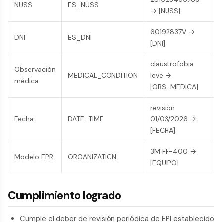
NUSS
ES_NUSS
→ [NUSS]
60192837V →
DNI
ES_DNI
[DNI]
claustrofobia
Observación
MEDICAL_CONDITION
leve →
médica
[OBS_MEDICA]
revisión
Fecha
DATE_TIME
01/03/2026 →
[FECHA]
3M FF-400 →
Modelo EPR
ORGANIZATION
[EQUIPO]
Cumplimiento logrado
Cumple el deber de revisión periódica de EPI establecido