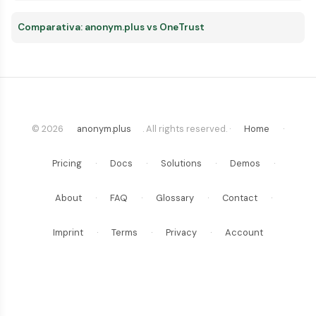
Comparativa: anonym.plus vs OneTrust
© 2026
anonym.plus
. All rights reserved. ·
Home
·
Pricing
·
Docs
·
Solutions
·
Demos
·
About
·
FAQ
·
Glossary
·
Contact
·
Imprint
·
Terms
·
Privacy
·
Account