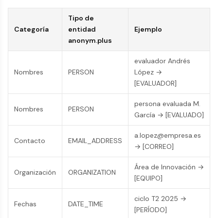
Tipo de
Categoría
entidad
Ejemplo
anonym.plus
evaluador Andrés
Nombres
PERSON
López →
[EVALUADOR]
persona evaluada M.
Nombres
PERSON
García → [EVALUADO]
a.lopez@empresa.es
Contacto
EMAIL_ADDRESS
→ [CORREO]
Área de Innovación →
Organización
ORGANIZATION
[EQUIPO]
ciclo T2 2025 →
Fechas
DATE_TIME
[PERÍODO]