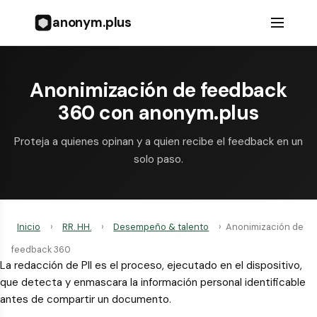
anonym.plus
Anonimización de feedback
360 con anonym.plus
Proteja a quienes opinan y a quien recibe el feedback en un
solo paso.
Inicio
›
RR. HH.
›
Desempeño & talento
›
Anonimización de
feedback 360
La redacción de PII es el proceso, ejecutado en el dispositivo,
que detecta y enmascara la información personal identificable
antes de compartir un documento.