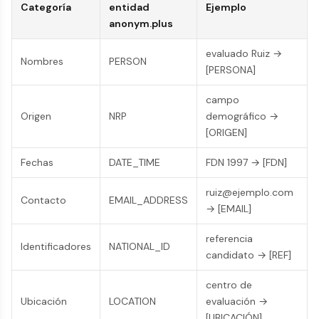
Categoría
entidad
Ejemplo
anonym.plus
evaluado Ruiz →
Nombres
PERSON
[PERSONA]
campo
Origen
NRP
demográfico →
[ORIGEN]
Fechas
DATE_TIME
FDN 1997 → [FDN]
ruiz@ejemplo.com
Contacto
EMAIL_ADDRESS
→ [EMAIL]
referencia
Identificadores
NATIONAL_ID
candidato → [REF]
centro de
Ubicación
LOCATION
evaluación →
[UBICACIÓN]