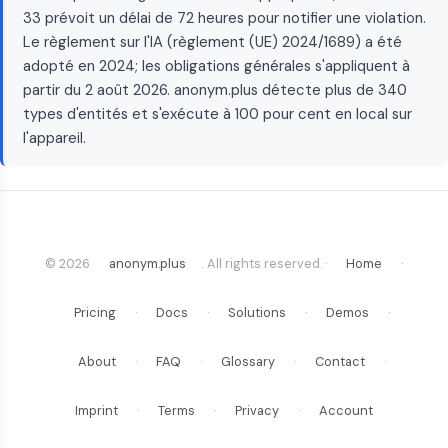
33 prévoit un délai de 72 heures pour notifier une violation.
Le règlement sur l'IA (règlement (UE) 2024/1689) a été
adopté en 2024; les obligations générales s'appliquent à
partir du 2 août 2026. anonym.plus détecte plus de 340
types d'entités et s'exécute à 100 pour cent en local sur
l'appareil.
© 2026
anonym.plus
. All rights reserved. ·
Home
·
Pricing
·
Docs
·
Solutions
·
Demos
·
About
·
FAQ
·
Glossary
·
Contact
·
Imprint
·
Terms
·
Privacy
·
Account