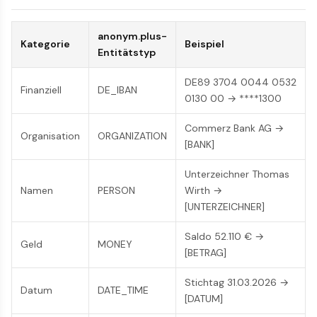
anonym.plus-
Kategorie
Beispiel
Entitätstyp
DE89 3704 0044 0532
Finanziell
DE_IBAN
0130 00 → ****1300
Commerz Bank AG →
Organisation
ORGANIZATION
[BANK]
Unterzeichner Thomas
Namen
PERSON
Wirth →
[UNTERZEICHNER]
Saldo 52.110 € →
Geld
MONEY
[BETRAG]
Stichtag 31.03.2026 →
Datum
DATE_TIME
[DATUM]