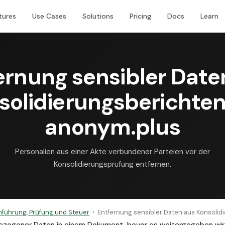
tures
Use Cases
Solutions
Pricing
Docs
Learn
ernung sensibler Date
solidierungsberichten
anonym.plus
Personalien aus einer Akte verbundener Parteien vor der
Konsolidierungsprüfung entfernen.
führung, Prüfung und Steuer
›
Entfernung sensibler Daten aus Konsolid