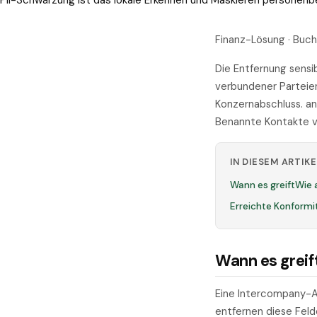
PII-Schwärzung ist das lokale Erkennen und Maskieren personen
Finanz-Lösung · Buch
Die Entfernung sensi
verbundener Parteien.
Konzernabschluss. ano
Benannte Kontakte v
IN DIESEM ARTIKE
Wann es greift
Wie 
Erreichte Konformi
Wann es greif
Eine Intercompany-Ak
entfernen diese Felde