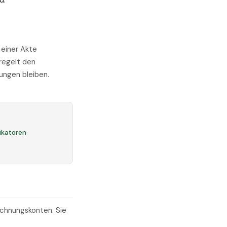
d.
 einer Akte
 regelt den
hungen bleiben.
fikatoren
echnungskonten. Sie