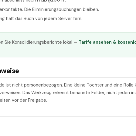
ernabschluss nach
HGB §290 ff.
erkontakte. Die Eliminierungsbuchungen bleiben.
ng hält das Buch von jedem Server fern.
n Sie Konsolidierungsberichte lokal —
Tarife ansehen & kostenl
nweise
 ist nicht personenbezogen. Eine kleine Tochter und eine Rolle 
verweisen. Das Werkzeug erkennt benannte Felder, nicht jeden ind
heiten vor der Freigabe.