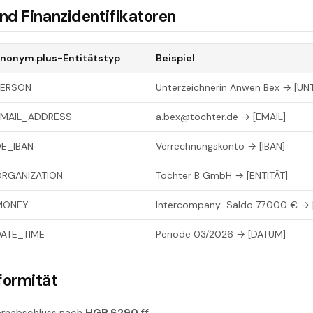
und Finanzidentifikatoren
nonym.plus-Entitätstyp
Beispiel
PERSON
Unterzeichnerin Anwen Bex → [UN
EMAIL_ADDRESS
a.bex@tochter.de → [EMAIL]
E_IBAN
Verrechnungskonto → [IBAN]
ORGANIZATION
Tochter B GmbH → [ENTITÄT]
MONEY
Intercompany-Saldo 77.000 € → 
ATE_TIME
Periode 03/2026 → [DATUM]
formität