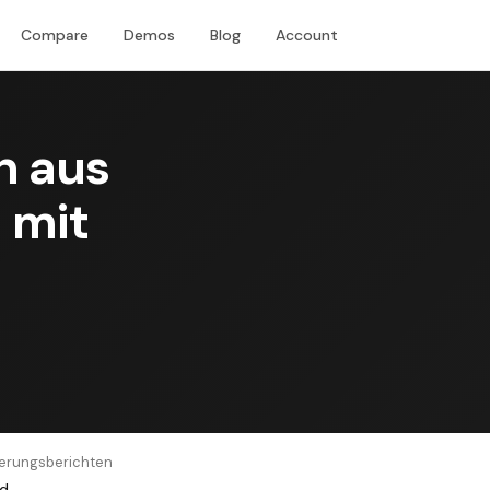
Compare
Demos
Blog
Account
Download
n aus
 mit
ierungsberichten