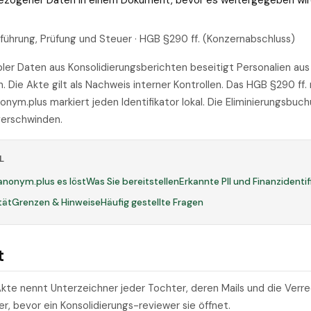
bezogener Daten in einem Dokument, bevor es weitergegeben wir
führung, Prüfung und Steuer · HGB §290 ff. (Konzernabschluss)
bler Daten aus Konsolidierungsberichten beseitigt Personalien aus
 Die Akte gilt als Nachweis interner Kontrollen. Das HGB §290 ff.
nym.plus markiert jeden Identifikator lokal. Die Eliminierungsbuc
erschwinden.
L
anonym.plus es löst
Was Sie bereitstellen
Erkannte PII und Finanzidenti
tät
Grenzen & Hinweise
Häufig gestellte Fragen
t
te nennt Unterzeichner jeder Tochter, deren Mails und die Verr
r, bevor ein Konsolidierungs-reviewer sie öffnet.