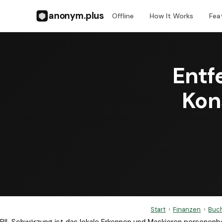
anonym.plus
Offline
How It Works
Fea
Entf
Kon
Start
›
Finanzen
›
Buch