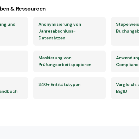
ben & Ressourcen
ung und
Anonymisierung von
Stapelwei
Jahresabschluss-
Buchungsb
Datensätzen
Maskierung von
Anwendungs
n
Prüfungsarbeitspapieren
Complianc
340+ Entitätstypen
Vergleich:
handbuch
BigID