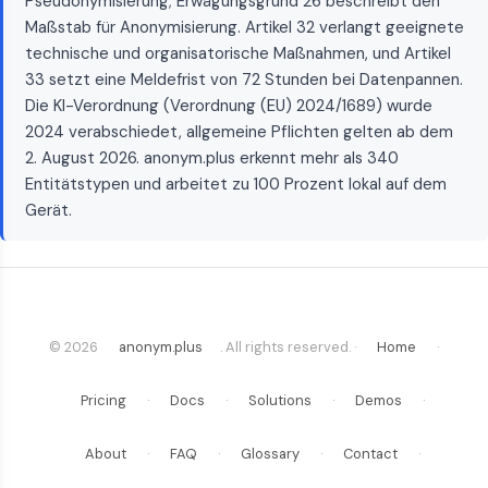
Pseudonymisierung; Erwägungsgrund 26 beschreibt den
Maßstab für Anonymisierung. Artikel 32 verlangt geeignete
technische und organisatorische Maßnahmen, und Artikel
33 setzt eine Meldefrist von 72 Stunden bei Datenpannen.
Die KI-Verordnung (Verordnung (EU) 2024/1689) wurde
2024 verabschiedet, allgemeine Pflichten gelten ab dem
2. August 2026. anonym.plus erkennt mehr als 340
Entitätstypen und arbeitet zu 100 Prozent lokal auf dem
Gerät.
© 2026
anonym.plus
. All rights reserved. ·
Home
·
Pricing
·
Docs
·
Solutions
·
Demos
·
About
·
FAQ
·
Glossary
·
Contact
·