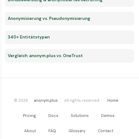
Anonymisierung vs. Pseudonymisierung
340+ Entitätstypen
Vergleich: anonym.plus vs. OneTrust
© 2026
anonym.plus
. All rights reserved. ·
Home
·
Pricing
·
Docs
·
Solutions
·
Demos
·
About
·
FAQ
·
Glossary
·
Contact
·