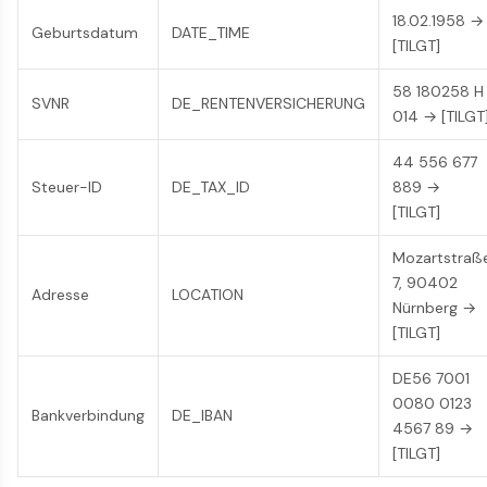
18.02.1958 →
Geburtsdatum
DATE_TIME
[TILGT]
58 180258 H
SVNR
DE_RENTENVERSICHERUNG
014 → [TILGT
44 556 677
Steuer-ID
DE_TAX_ID
889 →
[TILGT]
Mozartstraß
7, 90402
Adresse
LOCATION
Nürnberg →
[TILGT]
DE56 7001
0080 0123
Bankverbindung
DE_IBAN
4567 89 →
[TILGT]