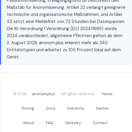
Pseudonymisierung; Erwägungsgrund 26 beschreibt den
Maßstab für Anonymisierung. Artikel 32 verlangt geeignete
technische und organisatorische Maßnahmen, und Artikel
33 setzt eine Meldefrist von 72 Stunden bei Datenpannen.
Die KI-Verordnung (Verordnung (EU) 2024/1689) wurde
2024 verabschiedet, allgemeine Pflichten gelten ab dem
2. August 2026. anonym.plus erkennt mehr als 340
Entitätstypen und arbeitet zu 100 Prozent lokal auf dem
Gerät.
© 2026
anonym.plus
. All rights reserved. ·
Home
·
Pricing
·
Docs
·
Solutions
·
Demos
·
About
·
FAQ
·
Glossary
·
Contact
·