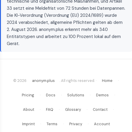
technische und organisatorische Maßnahmen, und Artikel
33 setzt eine Meldefrist von 72 Stunden bei Datenpannen.
Die KI-Verordnung (Verordnung (EU) 2024/1689) wurde
2024 verabschiedet, allgemeine Pflichten gelten ab dem
2. August 2026. anonym.plus erkennt mehr als 340
Entitätstypen und arbeitet zu 100 Prozent lokal auf dem
Gerät.
© 2026
anonym.plus
. All rights reserved. ·
Home
·
Pricing
·
Docs
·
Solutions
·
Demos
·
About
·
FAQ
·
Glossary
·
Contact
·
Imprint
·
Terms
·
Privacy
·
Account