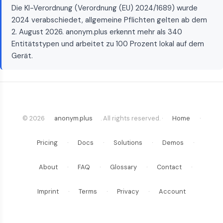
Die KI-Verordnung (Verordnung (EU) 2024/1689) wurde
2024 verabschiedet, allgemeine Pflichten gelten ab dem
2. August 2026. anonym.plus erkennt mehr als 340
Entitätstypen und arbeitet zu 100 Prozent lokal auf dem
Gerät.
© 2026
anonym.plus
. All rights reserved. ·
Home
·
Pricing
·
Docs
·
Solutions
·
Demos
·
About
·
FAQ
·
Glossary
·
Contact
·
Imprint
·
Terms
·
Privacy
·
Account