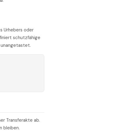
d.
es Urhebers oder
iniert schutzfähige
t unangetastet.
ner Transferakte ab.
 bleiben.