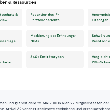
ben & Ressourcen
tsschutz &
Redaktion des IP-
Anonymisi
rview
Portfolioberichts
Lizenzgeb
Maskierung des Erfindungs-
Schwärzun
essanlage
NDAs
Rechtsdok
340+ Entitätstypen
Vergleich:
itfaden
PDF-Schwä
nd gilt seit dem 25. Mai 2018 in allen 27 Mitgliedstaaten der EU
. Artikel 32 verlangt geeignete technische und organisatorische