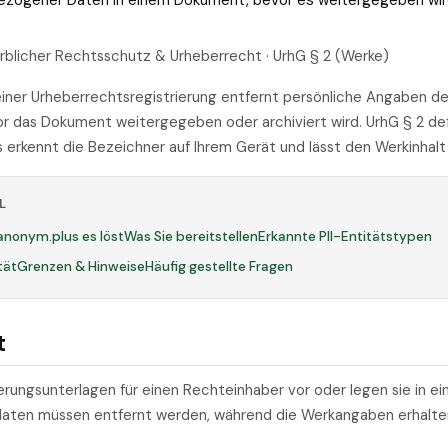
bezogener Daten in einem Dokument, bevor es weitergegeben wir
rblicher Rechtsschutz & Urheberrecht · UrhG § 2 (Werke)
n einer Urheberrechtsregistrierung entfernt persönliche Angaben d
r das Dokument weitergegeben oder archiviert wird. UrhG § 2 def
erkennt die Bezeichner auf Ihrem Gerät und lässt den Werkinhal
L
anonym.plus es löst
Was Sie bereitstellen
Erkannte PII-Entitätstypen
tät
Grenzen & Hinweise
Häufig gestellte Fragen
t
erungsunterlagen für einen Rechteinhaber vor oder legen sie in ei
daten müssen entfernt werden, während die Werkangaben erhalten