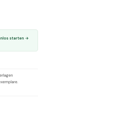
enlos starten →
terlagen
exemplare.