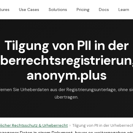
tures
Use Cases
Solutions
Pricing
Docs
Learn
Tilgung von PII in der
berrechtsregistrierun
anonym.plus
fernen Sie Urheberdaten aus der Registrierungsunterlage, ohne si
übertragen.
licher Rechtsschutz & Urheberrecht
›
Tilgung von PII in der Urheberrec