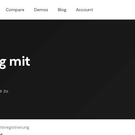
Compare
Demos
Blog
Account
Download
g mit
e zu
htsregistrierung