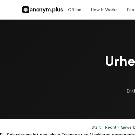
anonym.plus
Offline
How It Works
Fea
Urhe
Ent
Start
›
Recht
›
Gewerb