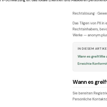
PII-Schwärzung ist das lokale Erkennen und Maskieren personen
Rechtslösung · Gewe
Das Tilgen von PII i
Rechtsinhabers, bevo
Werke — anonym.plus 
IN DIESEM ARTIKE
Wann es greift
Wie 
Erreichte Konformi
Wann es greif
Sie bereiten Registri
Persönliche Kontakt