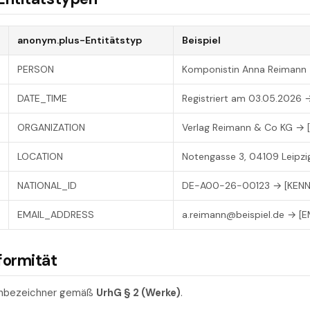
anonym.plus-Entitätstyp
Beispiel
PERSON
Komponistin Anna Reimann
DATE_TIME
Registriert am 03.05.2026 
ORGANIZATION
Verlag Reimann & Co KG → 
LOCATION
Notengasse 3, 04109 Leipzi
NATIONAL_ID
DE-A00-26-00123 → [KEN
EMAIL_ADDRESS
a.reimann@beispiel.de → [E
formität
enbezeichner gemäß
UrhG § 2 (Werke)
.