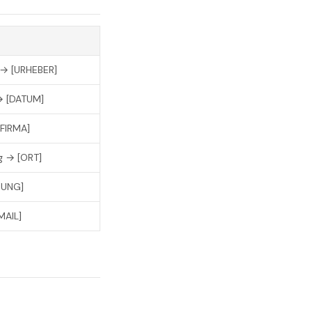
 → [URHEBER]
→ [DATUM]
[FIRMA]
g → [ORT]
NUNG]
MAIL]