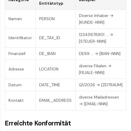
Entitätstyp
Diverse Inhaber →
Namen
PERSON
[KUNDE-NNN]
12345678901 … →
Identifikator
DE_TAX_ID
[STEUER-NNN]
Finanziell
DE_IBAN
DE89 … → [IBAN-NNN]
diverse Filialen →
Adresse
LOCATION
[FILIALE-NNN]
Datum
DATE_TIME
Q1/2026 → [ZEITRAUM]
diverse Mailadressen
Kontakt
EMAIL_ADDRESS
→ [EMAIL-NNN]
Erreichte Konformität