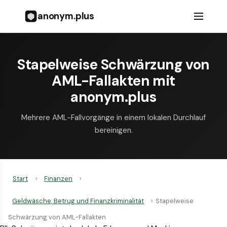
anonym.plus
Stapelweise Schwärzung von
AML-Fallakten mit
anonym.plus
Mehrere AML-Fallvorgänge in einem lokalen Durchlauf
bereinigen.
Start
›
Finanzen
›
Geldwäsche, Betrug und Finanzkriminalität
›
Stapelweise
Schwärzung von AML-Fallakten