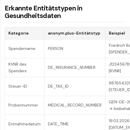
Erkannte Entitätstypen in
Gesundheitsdaten
Kategorie
anonym.plus-Entitätstyp
Beispiel
Friedrich 
Spendername
PERSON
[SPENDER_
KVNR des
J12345678
DE_INSURANCE_NUMBER
Spenders
[KVNR]
987654321
Steuer-ID
DE_TAX_ID
[STEUER_ID
GEN-DE-2
Probennummer
MEDICAL_RECORD_NUMBER
→ beibeha
19.03.202
Entnahmedatum
DATE_TIME
[DATUM_E