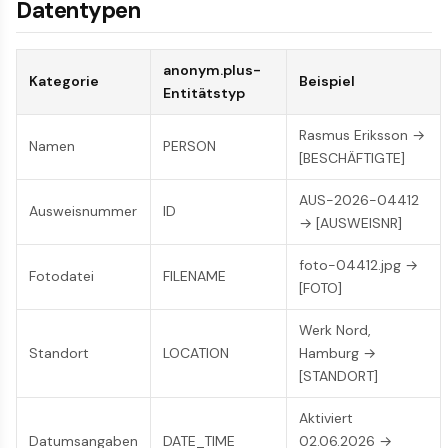
Datentypen
anonym.plus-
Kategorie
Beispiel
Entitätstyp
Rasmus Eriksson →
Namen
PERSON
[BESCHÄFTIGTE]
AUS-2026-04412
Ausweisnummer
ID
→ [AUSWEISNR]
foto-04412.jpg →
Foto­datei
FILENAME
[FOTO]
Werk Nord,
Standort
LOCATION
Hamburg →
[STANDORT]
Aktiviert
Datumsangaben
DATE_TIME
02.06.2026 →