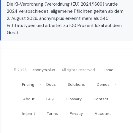
Die KI-Verordnung (Verordnung (EU) 2024/1689) wurde
2024 verabschiedet, allgemeine Pflichten gelten ab dem
2. August 2026. anonym.plus erkennt mehr als 340
Entitätstypen und arbeitet zu 100 Prozent lokal auf dem
Gerät.
© 2026
anonym.plus
. All rights reserved. ·
Home
·
Pricing
·
Docs
·
Solutions
·
Demos
·
About
·
FAQ
·
Glossary
·
Contact
·
Imprint
·
Terms
·
Privacy
·
Account