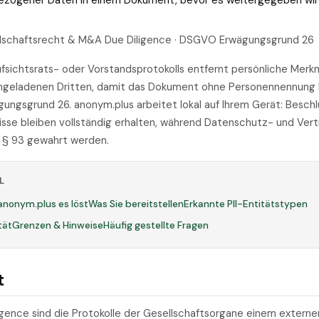
bezogener Daten in einem Dokument, bevor es weitergegeben wir
llschaftsrecht & M&A Due Diligence · DSGVO Erwägungsgrund 26
fsichtsrats- oder Vorstandsprotokolls entfernt persönliche Merkm
eingeladenen Dritten, damit das Dokument ohne Personennennung 
gsgrund 26. anonym.plus arbeitet lokal auf Ihrem Gerät: Beschl
e bleiben vollständig erhalten, während Datenschutz- und Vertr
m. § 93 gewahrt werden.
L
anonym.plus es löst
Was Sie bereitstellen
Erkannte PII-Entitätstypen
tät
Grenzen & Hinweise
Häufig gestellte Fragen
t
gence sind die Protokolle der Gesellschaftsorgane einem externe