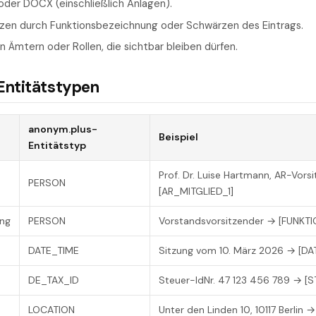
 oder DOCX (einschließlich Anlagen).
etzen durch Funktionsbezeichnung oder Schwärzen des Eintrags.
on Ämtern oder Rollen, die sichtbar bleiben dürfen.
Entitätstypen
anonym.plus-
Beispiel
Entitätstyp
Prof. Dr. Luise Hartmann, AR-Vors
PERSON
[AR_MITGLIED_1]
ung
PERSON
Vorstandsvorsitzender → [FUNKTI
DATE_TIME
Sitzung vom 10. März 2026 → [D
DE_TAX_ID
Steuer-IdNr. 47 123 456 789 → [
LOCATION
Unter den Linden 10, 10117 Berlin 