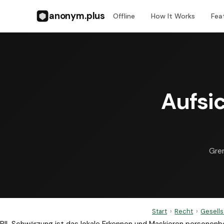
anonym.plus
Offline
How It Works
Fea
Aufsi
Grem
Start
›
Recht
›
Gesell