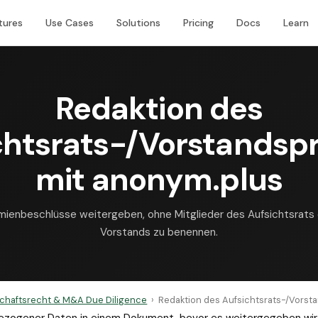
tures
Use Cases
Solutions
Pricing
Docs
Learn
Redaktion des
chtsrats-/Vorstandspr
mit anonym.plus
ienbeschlüsse weitergeben, ohne Mitglieder des Aufsichtsrats
Vorstands zu benennen.
schaftsrecht & M&A Due Diligence
›
Redaktion des Aufsichtsrats-/Vorsta