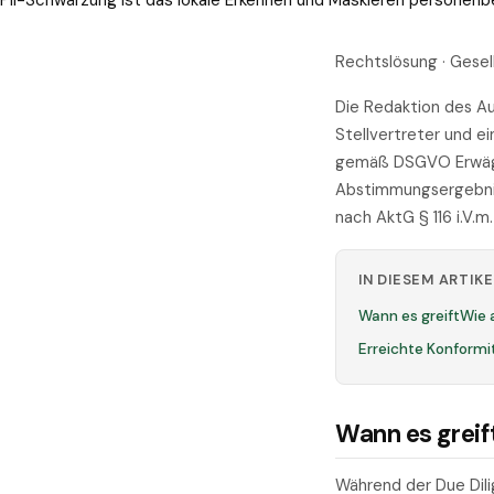
PII-Schwärzung ist das lokale Erkennen und Maskieren personen
Rechtslösung · Gese
Die Redaktion des Au
Stellvertreter und 
gemäß DSGVO Erwägun
Abstimmungsergebniss
nach AktG § 116 i.V.
IN DIESEM ARTIKE
Wann es greift
Wie 
Erreichte Konformi
Wann es greif
Während der Due Dili