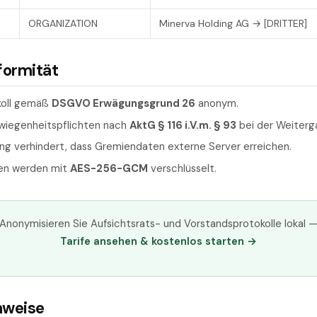
ORGANIZATION
Minerva Holding AG → [DRITTER]
formität
koll gemäß
DSGVO Erwägungsgrund 26
anonym.
wiegenheitspflichten nach
AktG § 116 i.V.m. § 93
bei der Weiterg
ung verhindert, dass Gremiendaten externe Server erreichen.
en werden mit
AES-256-GCM
verschlüsselt.
Anonymisieren Sie Aufsichtsrats- und Vorstandsprotokolle lokal 
Tarife ansehen & kostenlos starten →
nweise