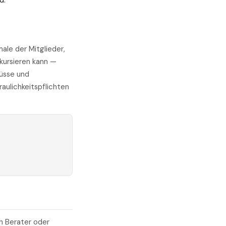
d.
ale der Mitglieder,
kursieren kann —
üsse und
aulichkeitspflichten
n Berater oder