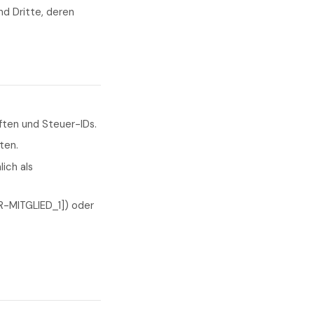
nd Dritte, deren
ften und Steuer-IDs.
ten.
ich als
AR-MITGLIED_1]) oder