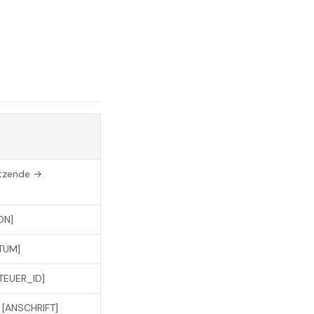
itzende →
ON]
ATUM]
STEUER_ID]
→ [ANSCHRIFT]