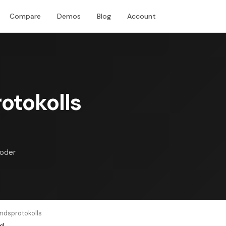
Compare
Demos
Blog
Account
Download
otokolls
 oder
ndsprotokolls