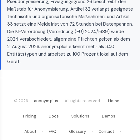
Pseudonymisierung; Erwägungsgrund 26 beschreibt den
Maßstab für Anonymisierung. Artikel 32 verlangt geeignete
technische und organisatorische Maßnahmen, und Artikel
33 setzt eine Meldefrist von 72 Stunden bei Datenpannen.
Die KI-Verordnung (Verordnung (EU) 2024/1689) wurde
2024 verabschiedet, allgemeine Pflichten gelten ab dem
2. August 2026. anonym.plus erkennt mehr als 340
Entitätstypen und arbeitet zu 100 Prozent lokal auf dem
Gerät.
© 2026
anonym.plus
. All rights reserved. ·
Home
·
Pricing
·
Docs
·
Solutions
·
Demos
·
About
·
FAQ
·
Glossary
·
Contact
·