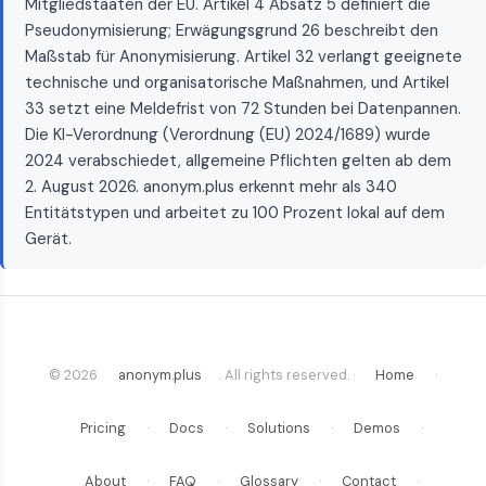
Mitgliedstaaten der EU. Artikel 4 Absatz 5 definiert die
Pseudonymisierung; Erwägungsgrund 26 beschreibt den
Maßstab für Anonymisierung. Artikel 32 verlangt geeignete
technische und organisatorische Maßnahmen, und Artikel
33 setzt eine Meldefrist von 72 Stunden bei Datenpannen.
Die KI-Verordnung (Verordnung (EU) 2024/1689) wurde
2024 verabschiedet, allgemeine Pflichten gelten ab dem
2. August 2026. anonym.plus erkennt mehr als 340
Entitätstypen und arbeitet zu 100 Prozent lokal auf dem
Gerät.
© 2026
anonym.plus
. All rights reserved. ·
Home
·
Pricing
·
Docs
·
Solutions
·
Demos
·
About
·
FAQ
·
Glossary
·
Contact
·