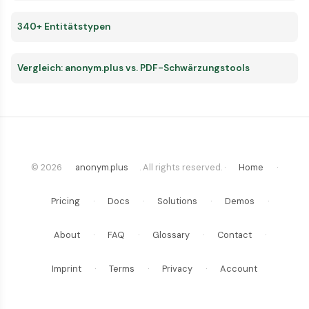
340+ Entitätstypen
Vergleich: anonym.plus vs. PDF-Schwärzungstools
© 2026
anonym.plus
. All rights reserved. ·
Home
·
Pricing
·
Docs
·
Solutions
·
Demos
·
About
·
FAQ
·
Glossary
·
Contact
·
Imprint
·
Terms
·
Privacy
·
Account